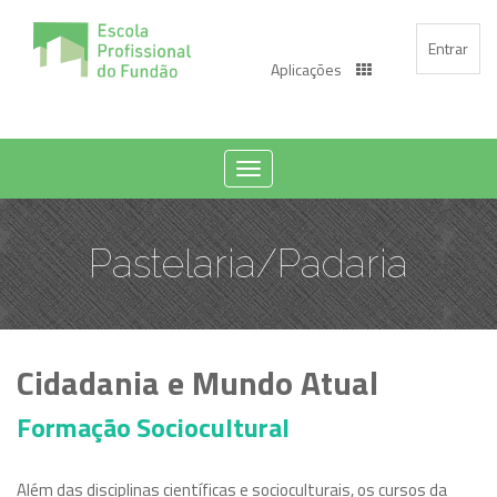
Entrar
Aplicações
Toggle
navigation
Pastelaria/Padaria
Cidadania e Mundo Atual
Formação Sociocultural
Além das disciplinas científicas e socioculturais, os cursos da