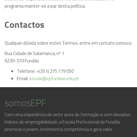
programa manter-se a par desta política.
Contactos
Qualquer dúvida sobre estes Termos, entre em contato conosco.
Rua Cidade de Salamanca, nº 1
6230-370
Fundão
Telefone:
+(351) 275 779 050
Email:
escola@epfundao.edu.pt
somos
EPF
Com uma experiência de vinte anos de formação e com elevados
índices de empregabilidade, a Escola Profissional do Fundão
promove o jovem, incrementa competência e gera valor.