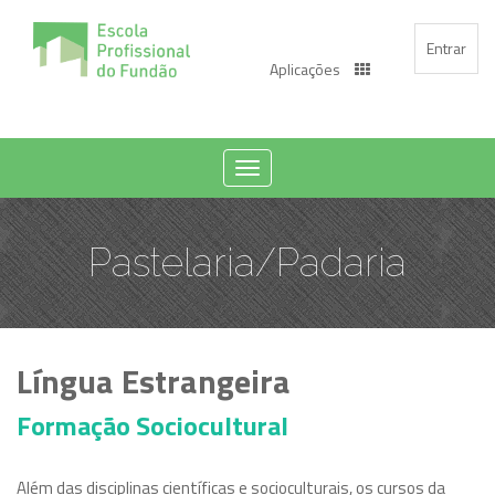
Entrar
Aplicações
Toggle
navigation
Pastelaria/Padaria
Língua Estrangeira
Formação Sociocultural
Além das disciplinas científicas e socioculturais, os cursos da