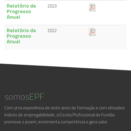
Relatório de
2023
Progresso
Anual
Relatório de
2022
Progresso
Anual
somos
EPF
Com uma experiência de vinte anos de formação e com elevados
índices de empregabilidade, a Escola Profissional do Fundão
promove o jovem, incrementa competência e gera valor.