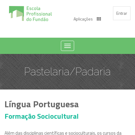
Entrar
Aplicações
Toggle
navigation
Pastelaria/Padaria
Língua Portuguesa
Formação Sociocultural
Além das disciplinas científicas e socioculturais, os cursos da