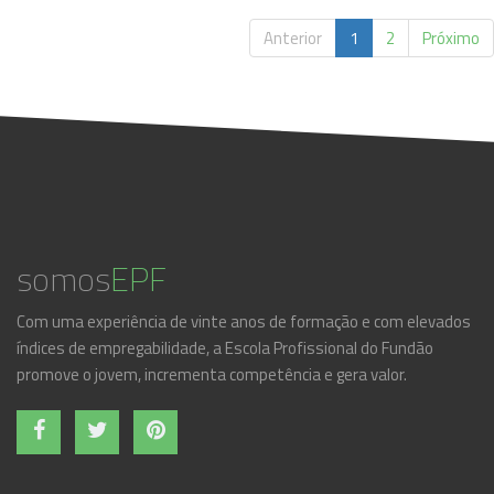
Anterior
1
2
Próximo
somos
EPF
Com uma experiência de vinte anos de formação e com elevados
índices de empregabilidade, a Escola Profissional do Fundão
promove o jovem, incrementa competência e gera valor.