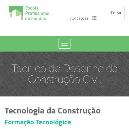
Entrar
Aplicações
Toggle
navigation
Técnico de Desenho da
Construção Civil
Tecnologia da Construção
Formação Tecnológica