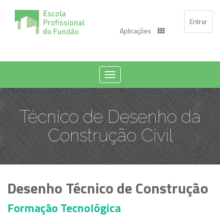
Entrar
Aplicações
Toggle
navigation
Técnico de Desenho da
Construção Civil
Desenho Técnico de Construção
Formação Tecnológica