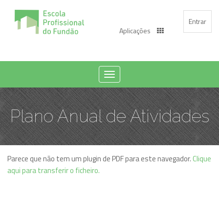
Entrar
Aplicações
Toggle
navigation
Plano Anual de Atividades
Parece que não tem um plugin de PDF para este navegador.
Clique
aqui para transferir o ficheiro.