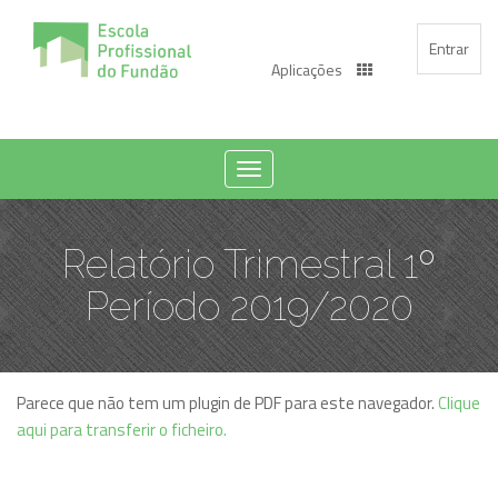
Entrar
Aplicações
Toggle
navigation
Relatório Trimestral 1º
Período 2019/2020
Parece que não tem um plugin de PDF para este navegador.
Clique
aqui para transferir o ficheiro.