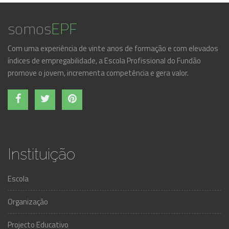
somos
EPF
Com uma experiência de vinte anos de formação e com elevados
índices de empregabilidade, a Escola Profissional do Fundão
promove o jovem, incrementa competência e gera valor.
Instituição
Escola
Organização
Projecto Educativo