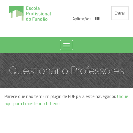
Entrar
Aplicações
Toggle
navigation
Questionário Professores
Parece que não tem um plugin de PDF para este navegador.
Clique
aqui para transferir o ficheiro.