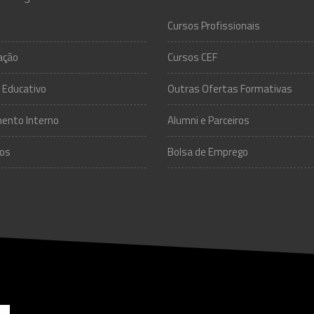
Cursos Profissionais
ação
Cursos CEF
 Educativo
Outras Ofertas Formativas
ento Interno
Alumni e Parceiros
os
Bolsa de Emprego