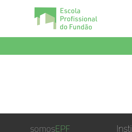
somos
EPF
Inst