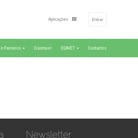
Aplicações
Entrar
 e Parceiros
Erasmus+
EQAVET
Contactos
a
Newsletter