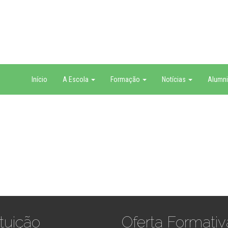
Início
A Escola
Formação
Notícias
Alumni
ituição
Oferta Formativ