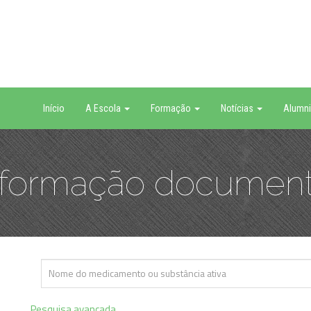
Início
A Escola
Formação
Notícias
Alumni
nformação document
Pesquisa avançada