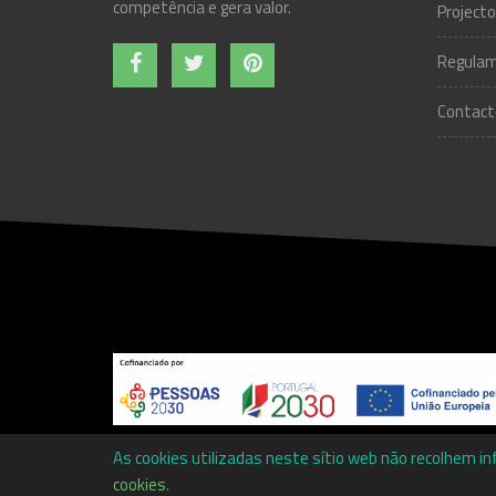
competência e gera valor.
Projecto
Regulam
Contact
Copyright ©
Associação Promotora de Ensino Profissio
As cookies utilizadas neste sítio web não recolhem i
cookies
.