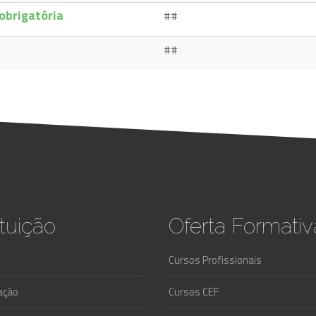
 obrigatória
##
##
ituição
Oferta Formativ
Cursos Profissionais
ação
Cursos CEF