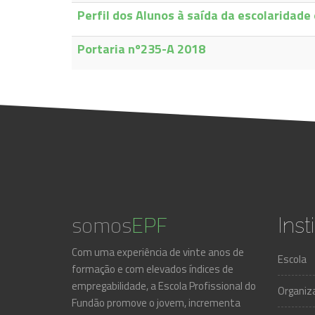
Perfil dos Alunos à saída da escolaridade
Portaria nº235-A 2018
somos
EPF
Inst
Com uma experiência de vinte anos de
Escola
formação e com elevados índices de
empregabilidade, a Escola Profissional do
Organiz
Fundão promove o jovem, incrementa