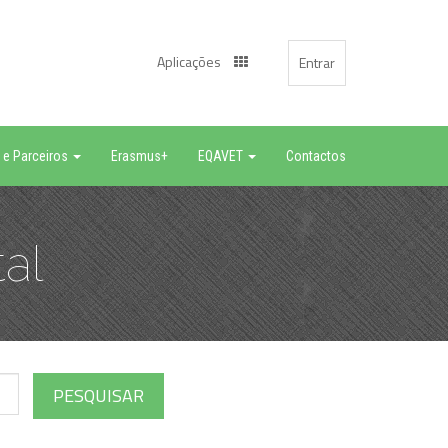
Aplicações
Entrar
 e Parceiros
Erasmus+
EQAVET
Contactos
al
PESQUISAR