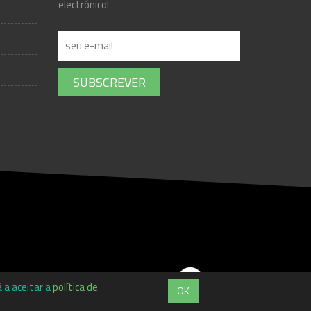
electrónico!
SUBSCREVER
 a aceitar a
política de
OK