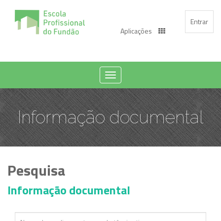
Entrar
Aplicações
Toggle
navigation
Informação documental
Pesquisa
Informação documental