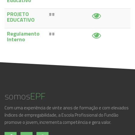
Educativo
PROJETO
##
EDUCATIVO
Regulamento
##
Interno
somos
EPF
Com uma experiência de vinte anos de formação e com elevados
índices de empregabilidade, a Escola Profissional do Fundão
promove o jovem, incrementa competência e gera valor.