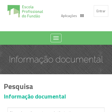
Entrar
Aplicações
Toggle
navigation
Informação documental
Pesquisa
Informação documental