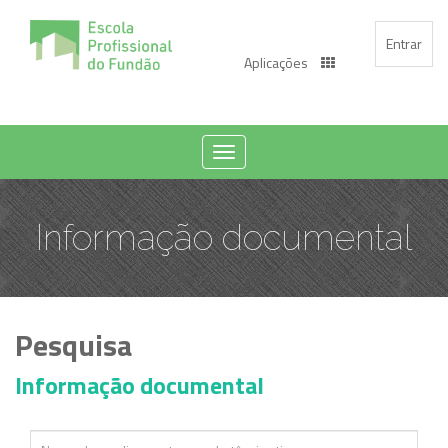
Entrar
Aplicações
Toggle
navigation
Informação documental
Pesquisa
Informação documental