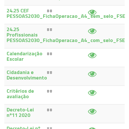
24.25 CEF
##
PESSOAS2030_FichaOperacao_A4_sem_selo_FSE
24.25
##
Profissionais
PESSOAS2030_FichaOperacao_A4_com_selo_FSE
Calendarização
##
Escolar
Cidadania e
##
Desenvolvimento
Critérios de
##
avaliação
Decreto-Lei
##
nº11 2020
Decreto-Lei nº
##