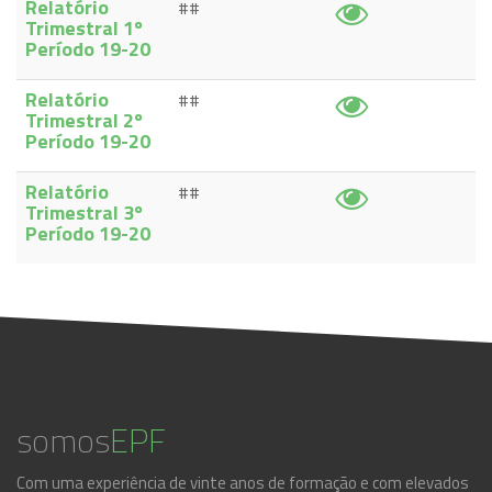
Relatório
##
Trimestral 1º
Período 19-20
Relatório
##
Trimestral 2º
Período 19-20
Relatório
##
Trimestral 3º
Período 19-20
somos
EPF
Com uma experiência de vinte anos de formação e com elevados