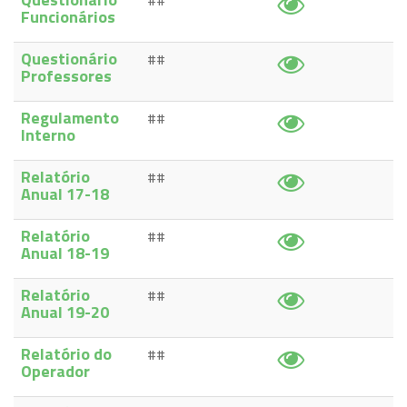
##
Funcionários
Questionário
##
Professores
Regulamento
##
Interno
Relatório
##
Anual 17-18
Relatório
##
Anual 18-19
Relatório
##
Anual 19-20
Relatório do
##
Operador