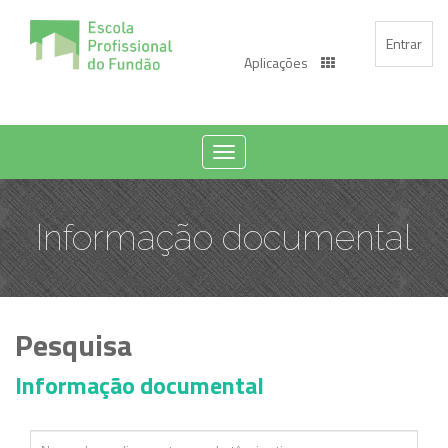
Entrar
Aplicações
Toggle
navigation
Informação documental
Pesquisa
Informação documental