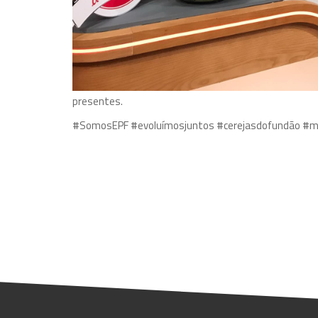
A Escola Profissional do Fundão marcou forte presen
Oliveira. Os nossos professores Lídia Figueira e José
doces, grandes e belas cerejas do Fundão são ingredie
Obrigado ao programa pelo convite e um grande bem-h
presentes.
#SomosEPF #evoluímosjuntos #cerejasdofundão #mu