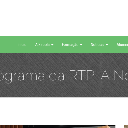
Início
A Escola
Formação
Notícias
Alumni
ograma da RTP "A No