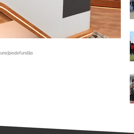
ça no programa da RTP1 a Nossa Tarde de Tânia Ribas de
 Graça mostraram como as melhores Cerejas de Portugal, as
nte de excelência em cocktails, pratos principais e sobremesas.
aja ao Município do Fundão pela oportunidade de estar
nicípiodofundão