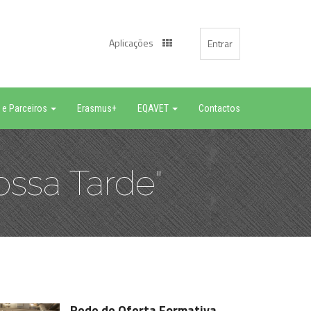
Aplicações
Entrar
 e Parceiros
Erasmus+
EQAVET
Contactos
ssa Tarde"
Rede de Oferta Formativa